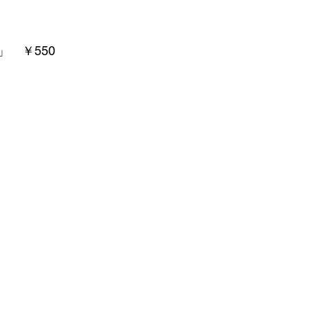
　￥550